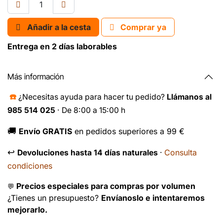
Añadir a la cesta
Comprar ya
Entrega en 2 días laborables
Más información
☎️
¿Necesitas ayuda para hacer tu pedido?
Llámanos al
985 514 025
· De 8:00 a 15:00 h
🚚
Envío GRATIS
en pedidos superiores a 99 €
↩️
Consulta
Devoluciones hasta 14 días naturales
·
condiciones
Precios especiales para compras por volumen
💬
¿Tienes un presupuesto?
Envíanoslo e intentaremos
mejorarlo.