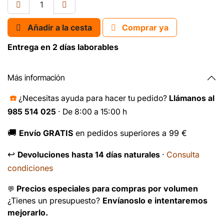
Añadir a la cesta
Comprar ya
Entrega en 2 días laborables
Más información
☎️
¿Necesitas ayuda para hacer tu pedido?
Llámanos al
985 514 025
· De 8:00 a 15:00 h
🚚
Envío GRATIS
en pedidos superiores a 99 €
↩️
Consulta
Devoluciones hasta 14 días naturales
·
condiciones
Precios especiales para compras por volumen
💬
¿Tienes un presupuesto?
Envíanoslo e intentaremos
mejorarlo.