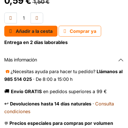
0,59
€
1,50
€
Añadir a la cesta
Comprar ya
Entrega en 2 días laborables
Más información
☎️
¿Necesitas ayuda para hacer tu pedido?
Llámanos al
985 514 025
· De 8:00 a 15:00 h
🚚
Envío GRATIS
en pedidos superiores a 99 €
↩️
Consulta
Devoluciones hasta 14 días naturales
·
condiciones
Precios especiales para compras por volumen
💬