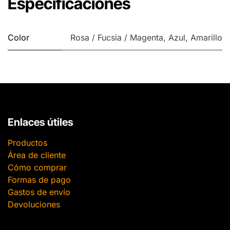
Especificaciones
Color
Rosa / Fucsia / Magenta
,
Azul
,
Amarillo
Enlaces útiles
Productos
Área de cliente
Cómo comprar
Formas de pago
Gastos de envío
Devoluciones