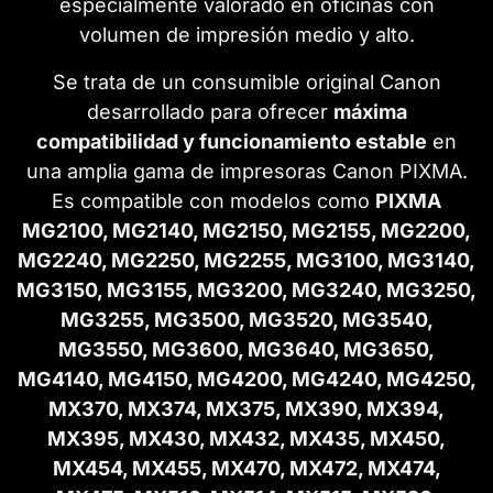
especialmente valorado en oficinas con
volumen de impresión medio y alto.
Se trata de un consumible original Canon
desarrollado para ofrecer
máxima
compatibilidad y funcionamiento estable
en
una amplia gama de impresoras Canon PIXMA.
Es compatible con modelos como
PIXMA
MG2100, MG2140, MG2150, MG2155, MG2200,
MG2240, MG2250, MG2255, MG3100, MG3140,
MG3150, MG3155, MG3200, MG3240, MG3250,
MG3255, MG3500, MG3520, MG3540,
MG3550, MG3600, MG3640, MG3650,
MG4140, MG4150, MG4200, MG4240, MG4250,
MX370, MX374, MX375, MX390, MX394,
MX395, MX430, MX432, MX435, MX450,
MX454, MX455, MX470, MX472, MX474,