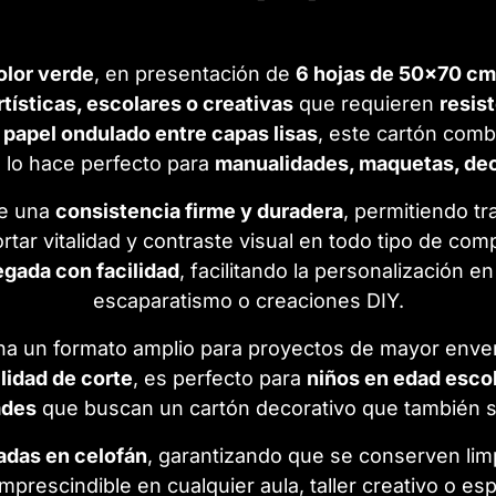
olor verde
, en presentación de
6 hojas de 50x70 cm
rtísticas, escolares o creativas
que requieren
resist
e
papel ondulado entre capas lisas
, este cartón com
e lo hace perfecto para
manualidades, maquetas, dec
ce una
consistencia firme y duradera
, permitiendo tr
ortar vitalidad y contraste visual en todo tipo de c
egada con facilidad
, facilitando la personalización e
escaparatismo o creaciones DIY.
a un formato amplio para proyectos de mayor enverg
ilidad de corte
, es perfecto para
niños en edad escol
ades
que buscan un cartón decorativo que también 
adas en celofán
, garantizando que se conserven limp
mprescindible en cualquier aula, taller creativo o es