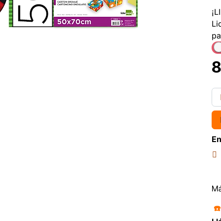
¡L
Li
pa
8
En
Má
☎