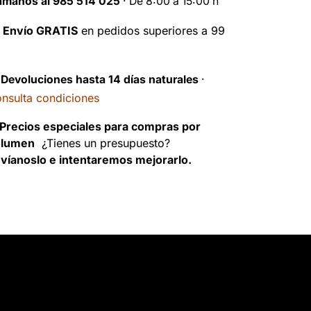
ámanos al 985 514 025
· De 8:00 a 15:00 h

Envío GRATIS
en pedidos superiores a 99
️
Devoluciones hasta 14 días naturales
·
nsulta condiciones
Precios especiales para compras por
olumen
¿Tienes un presupuesto?
víanoslo e intentaremos mejorarlo.