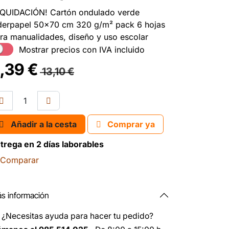
IQUIDACIÓN! Cartón ondulado verde
derpapel 50x70 cm 320 g/m² pack 6 hojas
ra manualidades, diseño y uso escolar
Mostrar precios con IVA incluido
,39
€
13,10
€
Añadir a la cesta
Comprar ya
trega en 2 días laborables
Comparar
s información
️
¿Necesitas ayuda para hacer tu pedido?