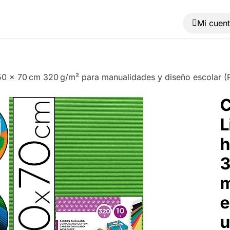
Muebles
Máquinas
Material de oficina
Blog
50 x 70 cm 320 g/m² para manualidades y diseño escolar (
C
L
h
3
m
e
u