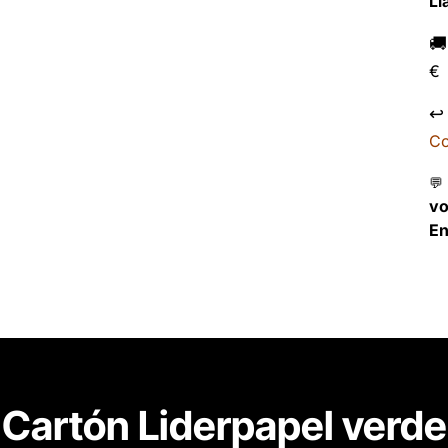
Ll

€
↩
Co
💬
v
En
Cartón Liderpapel verde