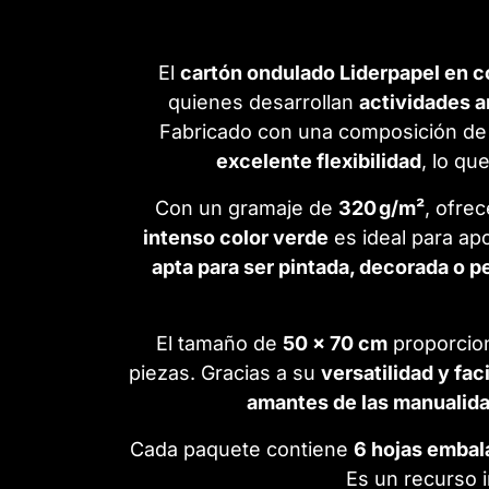
El
cartón ondulado Liderpapel en c
quienes desarrollan
actividades a
Fabricado con una composición d
excelente flexibilidad
, lo qu
Con un gramaje de
320 g/m²
, ofre
intenso color verde
es ideal para ap
apta para ser pintada, decorada o p
El tamaño de
50 x 70 cm
proporcion
piezas. Gracias a su
versatilidad y fac
amantes de las manualid
Cada paquete contiene
6 hojas embal
Es un recurso i