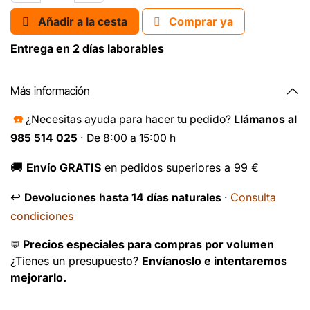
Añadir a la cesta
Comprar ya
Entrega en 2 días laborables
Más información
☎️
¿Necesitas ayuda para hacer tu pedido?
Llámanos al
985 514 025
· De 8:00 a 15:00 h
🚚
Envío GRATIS
en pedidos superiores a 99 €
↩️
Consulta
Devoluciones hasta 14 días naturales
·
condiciones
Precios especiales para compras por volumen
💬
¿Tienes un presupuesto?
Envíanoslo e intentaremos
mejorarlo.