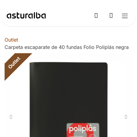
Ir al contenido
Outlet
Carpeta escaparate de 40 fundas Folio Poliplás negra
Outlet