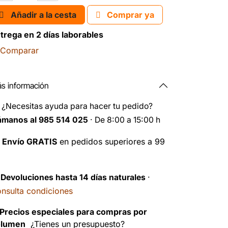
Añadir a la cesta
Comprar ya
trega en 2 días laborables
Comparar
s información
️
¿Necesitas ayuda para hacer tu pedido?
ámanos al 985 514 025
· De 8:00 a 15:00 h

Envío GRATIS
en pedidos superiores a 99
️
Devoluciones hasta 14 días naturales
·
nsulta condiciones
Precios especiales para compras por
olumen
¿Tienes un presupuesto?