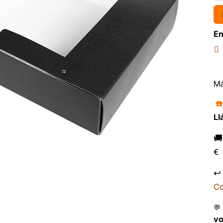
En
Má
☎
Ll

€
↩
Co
💬
v