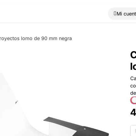
Muebles
Máquinas
Material de oficina
Blog
proyectos lomo de 90 mm negra
C
l
Ca
co
de
4