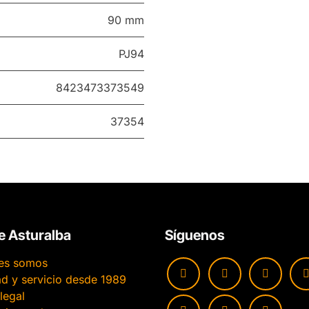
90 mm
PJ94
8423473373549
37354
e Asturalba
Síguenos
es somos
ad y servicio desde 1989
legal