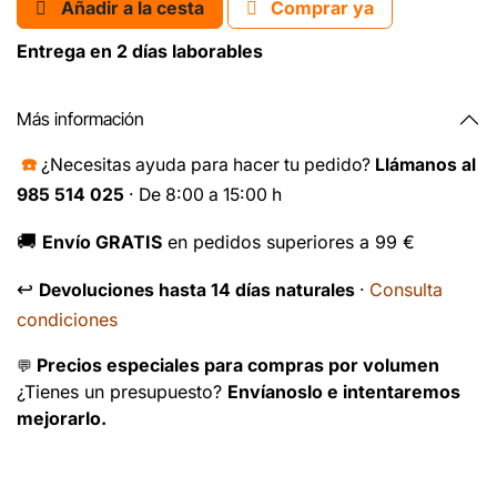
Añadir a la cesta
Comprar ya
Entrega en 2 días laborables
Más información
☎️
¿Necesitas ayuda para hacer tu pedido?
Llámanos al
985 514 025
· De 8:00 a 15:00 h
🚚
Envío GRATIS
en pedidos superiores a 99 €
↩️
Consulta
Devoluciones hasta 14 días naturales
·
condiciones
Precios especiales para compras por volumen
💬
¿Tienes un presupuesto?
Envíanoslo e intentaremos
mejorarlo.