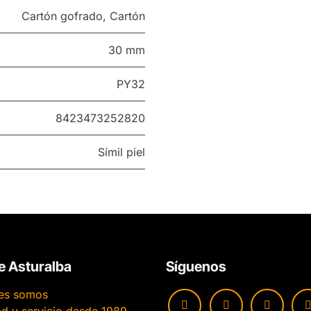
Cartón gofrado
,
Cartón
30 mm
PY32
8423473252820
Símil piel
e Asturalba
Síguenos
es somos