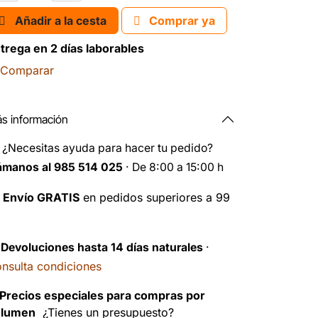
Añadir a la cesta
Comprar ya
trega en 2 días laborables
Comparar
s información
️
¿Necesitas ayuda para hacer tu pedido?
ámanos al 985 514 025
· De 8:00 a 15:00 h

Envío GRATIS
en pedidos superiores a 99
️
Devoluciones hasta 14 días naturales
·
nsulta condiciones
Precios especiales para compras por
olumen
¿Tienes un presupuesto?