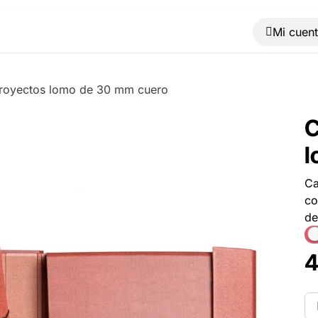
Muebles
Máquinas
Material de oficina
Blog
proyectos lomo de 30 mm cuero
C
l
Ca
co
de
4