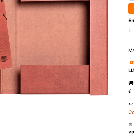
En
Má
☎
Ll

€
↩
Co
💬
v