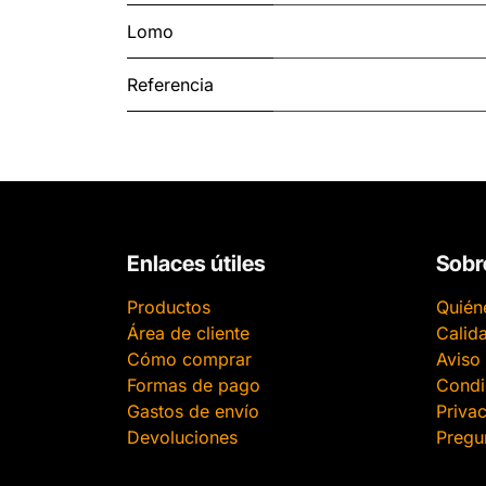
Lomo
Referencia
Enlaces útiles
Sobr
Productos
Quién
Área de cliente
Calid
Cómo comprar
Aviso 
Formas de pago
Condi
Gastos de envío
Priva
Devoluciones
Pregu