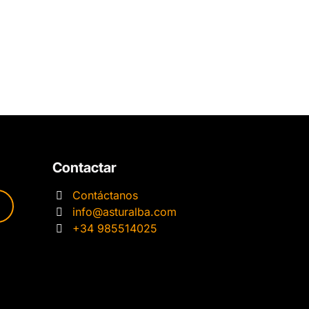
Contactar
Contáctanos
info@asturalba.com
+34 985514025