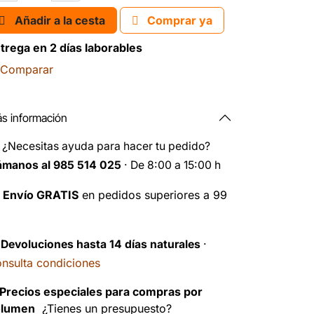
Añadir a la cesta
Comprar ya
trega en 2 días laborables
Comparar
s información
️
¿Necesitas ayuda para hacer tu pedido?
ámanos al 985 514 025
· De 8:00 a 15:00 h

Envío GRATIS
en pedidos superiores a 99
️
Devoluciones hasta 14 días naturales
·
nsulta condiciones
Precios especiales para compras por
olumen
¿Tienes un presupuesto?