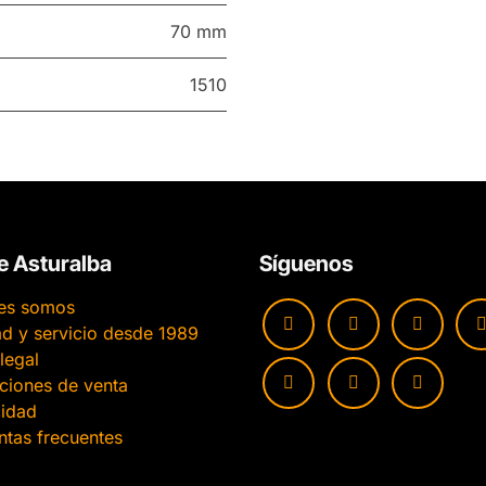
70 mm
1510
e Asturalba
Síguenos
es somos
ad y servicio desde 1989
legal
ciones de venta
cidad
ntas frecuentes