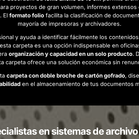
l para proyectos de gran volumen, informes extenso
. El
formato folio
facilita la clasificación de docume
mayoría de impresoras y archivadores.
onal y ayuda a identificar fácilmente los contenidos
 esta carpeta es una opción indispensable en oficin
iera
organización y capacidad en un solo producto
. 
ta carpeta ofrece una solución económica sin renunci
sta
carpeta con doble broche de cartón gofrado
, dis
abilidad
en el almacenamiento de tus documentos m
ialistas en sistemas de archivo 