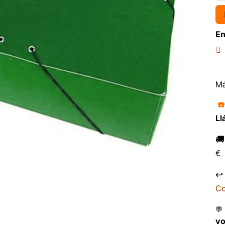
En
Má
☎
Ll

€
↩
Co
💬
v