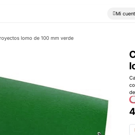
Muebles
Máquinas
Material de oficina
Blog
royectos lomo de 100 mm verde
C
l
Ca
co
de
4