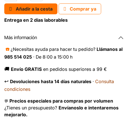
Añadir a la cesta
Comprar ya
Entrega en 2 días laborables
Más información
☎️
¿Necesitas ayuda para hacer tu pedido?
Llámanos al
985 514 025
· De 8:00 a 15:00 h
🚚
Envío GRATIS
en pedidos superiores a 99 €
↩️
Consulta
Devoluciones hasta 14 días naturales
·
condiciones
Precios especiales para compras por volumen
💬
¿Tienes un presupuesto?
Envíanoslo e intentaremos
mejorarlo.