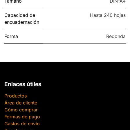
Tamaño
DIN-A4
Capacidad de
Hasta 240 hojas
encuadernación
Forma
Redonda
Enlaces útiles
Productos
Área de cliente
Cómo comprar
Formas de pago
Gastos de envío