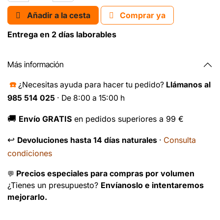
Añadir a la cesta
Comprar ya
Entrega en 2 días laborables
Más información
☎️
¿Necesitas ayuda para hacer tu pedido?
Llámanos al
985 514 025
· De 8:00 a 15:00 h
🚚
Envío GRATIS
en pedidos superiores a 99 €
↩️
Consulta
Devoluciones hasta 14 días naturales
·
condiciones
Precios especiales para compras por volumen
💬
¿Tienes un presupuesto?
Envíanoslo e intentaremos
mejorarlo.