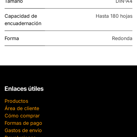
Tamaño
DIN-A4
Capacidad de
Hasta 180 hojas
encuadernación
Forma
Redonda
Enlaces útiles
Productos
Área de cliente
Cómo comprar
Formas de pago
Gastos de envío