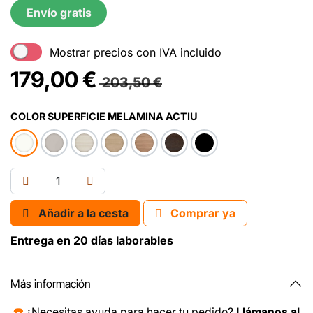
Envío gratis
Mostrar precios con IVA incluido
179,00
€
203,50
€
COLOR SUPERFICIE MELAMINA ACTIU
Añadir a la cesta
Comprar ya
Entrega en 20 días laborables
Más información
☎️
¿Necesitas ayuda para hacer tu pedido?
Llámanos al