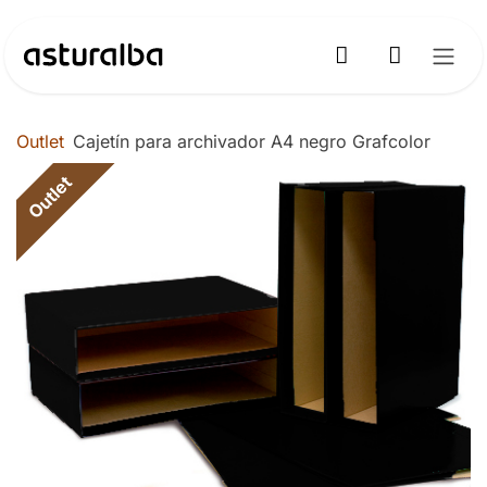
Ir al contenido
Outlet
Cajetín para archivador A4 negro Grafcolor
Outlet