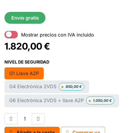
Envío gratis
Mostrar precios con IVA incluido
1.820,00
€
NIVEL DE SEGURIDAD
G1 Llave A2P
+
G4 Electrónica 2VDS
850,00
€
+
G6 Electrónica 2VDS + llave A2P
1.050,00
€
Añadir a la cesta
Comprar ya