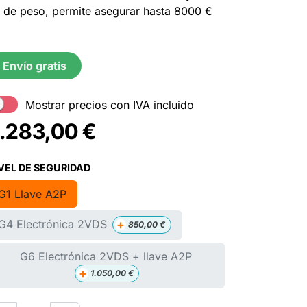
 de peso, permite asegurar hasta 8000 €
Envío gratis
Mostrar precios con IVA incluido
.283,00
€
VEL DE SEGURIDAD
G1 Llave A2P
+
G4 Electrónica 2VDS
850,00
€
G6 Electrónica 2VDS + llave A2P
+
1.050,00
€