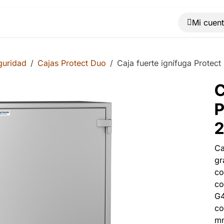
Muebles
Máquinas
Material de oficina
Blog
guridad
Cajas Protect Duo
Caja fuerte ignífuga Protec
C
P
2
Ca
gr
co
co
G4
co
mm