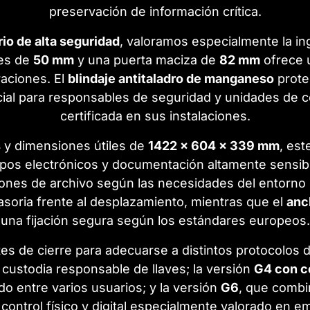
preservación de información crítica.
rio de alta seguridad
, valoramos especialmente la in
des de
50 mm
y una puerta maciza de
82 mm
ofrece u
aciones. El
blindaje antitaladro de manganeso
prote
ncial para responsables de seguridad y unidades de c
certificada en sus instalaciones.
s
y dimensiones útiles de
1422 × 604 × 339 mm
, es
ipos electrónicos y documentación altamente sensib
ones de archivo según las necesidades del entorno 
asoria frente al desplazamiento, mientras que el
anc
una fijación segura según los estándares europeos.
tes de cierre para adecuarse a distintos protocolos 
 custodia responsable de llaves; la versión
G4 con c
 entre varios usuarios; y la versión
G6
, que comb
 control físico y digital especialmente valorado en