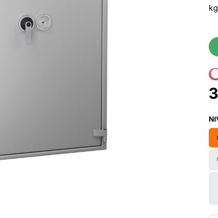
kg
3
NI