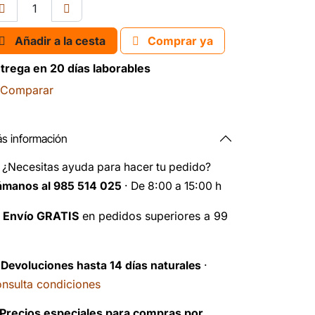
Añadir a la cesta
Comprar ya
trega en 20 días laborables
Comparar
s información
️
¿Necesitas ayuda para hacer tu pedido?
ámanos al 985 514 025
· De 8:00 a 15:00 h

Envío GRATIS
en pedidos superiores a 99
️
Devoluciones hasta 14 días naturales
·
nsulta condiciones
Precios especiales para compras por