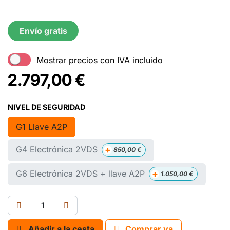
Envío gratis
Mostrar precios con IVA incluido
2.797,00
€
NIVEL DE SEGURIDAD
G1 Llave A2P
+
G4 Electrónica 2VDS
850,00
€
+
G6 Electrónica 2VDS + llave A2P
1.050,00
€
Añadir a la cesta
Comprar ya