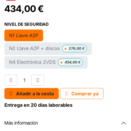
434,00
€
NIVEL DE SEGURIDAD
N1 Llave A2P
+
N2 Llave A2P + discos
276,00
€
+
N4 Electrónica 2VDS
454,00
€
Añadir a la cesta
Comprar ya
Entrega en 20 días laborables
Más información