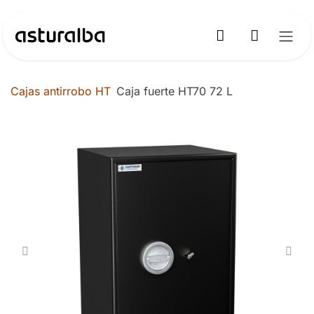
Ir al contenido
Cajas antirrobo HT
Caja fuerte HT70 72 L