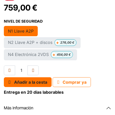
759,00
€
NIVEL DE SEGURIDAD
N1 Llave A2P
+
N2 Llave A2P + discos
276,00
€
+
N4 Electrónica 2VDS
454,00
€
Añadir a la cesta
Comprar ya
Entrega en 20 días laborables
Más información