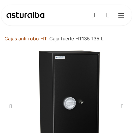
Ir al contenido
Cajas antirrobo HT
Caja fuerte HT135 135 L