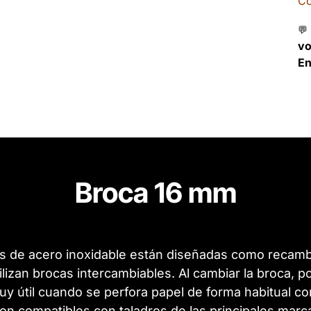
Co
💬
v
En
Broca 16 mm
s de acero inoxidable están diseñadas como recambi
ilizan brocas intercambiables. Al cambiar la broca, 
y útil cuando se perfora papel de forma habitual co
on compatibles con taladros de las principales marc