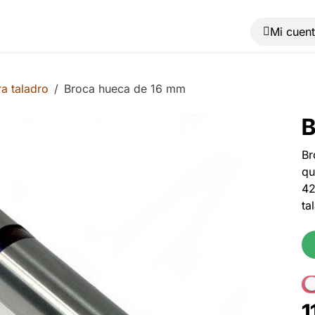
Muebles
Máquinas
Material de oficina
Blog
a taladro
Broca hueca de 16 mm
B
Br
qu
42
ta
1