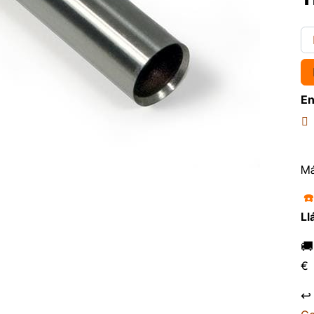
En
Má
☎
Ll

€
↩