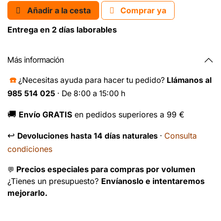
Añadir a la cesta
Comprar ya
Entrega en 2 días laborables
Más información
☎️
¿Necesitas ayuda para hacer tu pedido?
Llámanos al
985 514 025
· De 8:00 a 15:00 h
🚚
Envío GRATIS
en pedidos superiores a 99 €
↩️
Consulta
Devoluciones hasta 14 días naturales
·
condiciones
Precios especiales para compras por volumen
💬
¿Tienes un presupuesto?
Envíanoslo e intentaremos
mejorarlo.