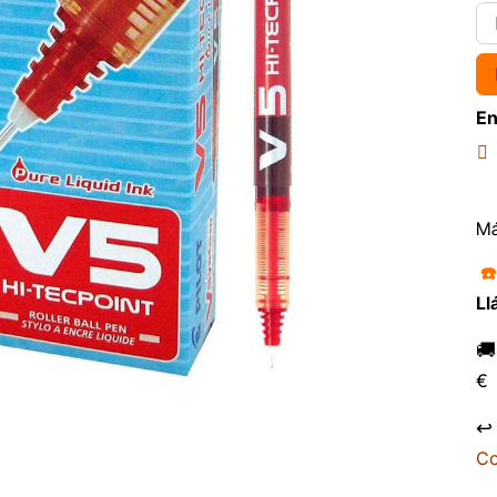
En
Má
☎
Ll

€
↩
Co