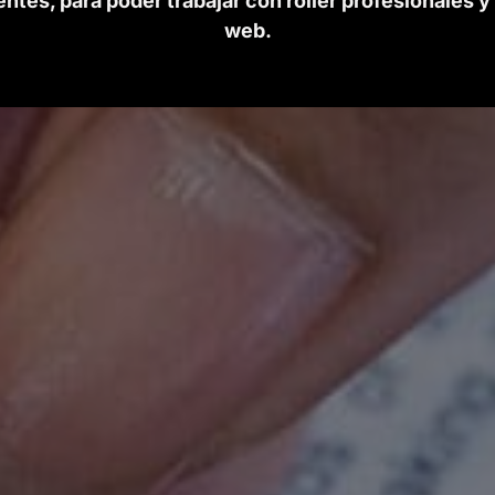
tes, para poder trabajar con roller profesionales y
web.