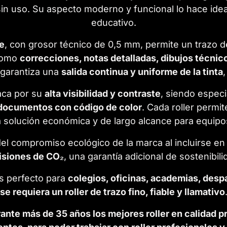
 sin uso. Su aspecto moderno y funcional lo hace ide
educativo.
le
, con grosor técnico de 0,5 mm, permite un trazo d
 como
correcciones, notas detalladas, dibujos técni
garantiza una
salida continua y uniforme de la tinta
aca por su
alta visibilidad y contraste
, siendo especi
 documentos con código de color
. Cada roller permit
a solución económica y de largo alcance para equipo
del compromiso ecológico de la marca al incluirse en
isiones de CO₂
, una garantía adicional de sostenibili
s perfecto para
colegios, oficinas, academias, des
se requiera un roller de trazo fino, fiable y llamativo
nte más de 35 años los mejores roller en calidad 