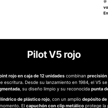
💬
v
En
Pilot V5 rojo
oint rojo en caja de 12 unidades
combinan
precisión 
e escritura. Desde su lanzamiento en 1984, el V5 se
pigmentada
, su diseño limpio y su reconocida
punta d
líndrico de plástico rojo
, con un amplio
depósito de 
o momento. El
capuchón con clip metálico
protege la 