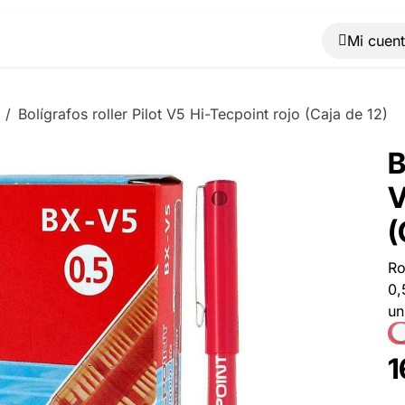
Muebles
Máquinas
Material de oficina
Blog
Bolígrafos roller Pilot V5 Hi-Tecpoint rojo (Caja de 12)
B
V
(
Ro
0,
un
1