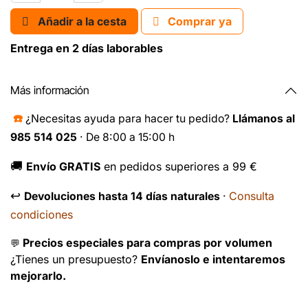
Añadir a la cesta
Comprar ya
Entrega en 2 días laborables
Más información
☎️
¿Necesitas ayuda para hacer tu pedido?
Llámanos al
985 514 025
· De 8:00 a 15:00 h
🚚
Envío GRATIS
en pedidos superiores a 99 €
↩️
Consulta
Devoluciones hasta 14 días naturales
·
condiciones
Precios especiales para compras por volumen
💬
¿Tienes un presupuesto?
Envíanoslo e intentaremos
mejorarlo.