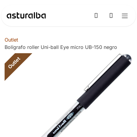
Ir al contenido
Outlet
Bolígrafo roller Uni-ball Eye micro UB-150 negro
Outlet