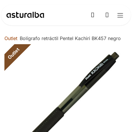
Ir al contenido
Outlet
Bolígrafo retráctil Pentel Kachiri BK457 negro
Outlet