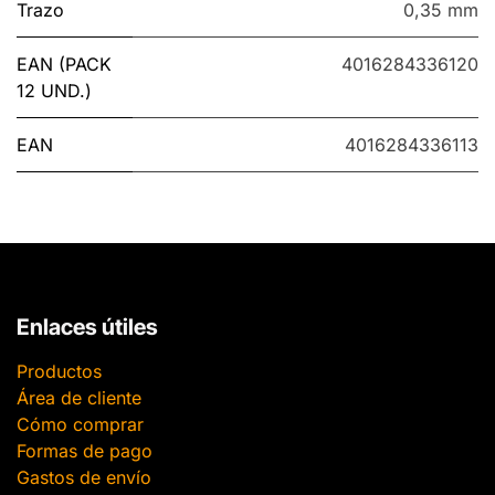
Trazo
0,35 mm
EAN (PACK
4016284336120
12 UND.)
EAN
4016284336113
Enlaces útiles
Productos
Área de cliente
Cómo comprar
Formas de pago
Gastos de envío