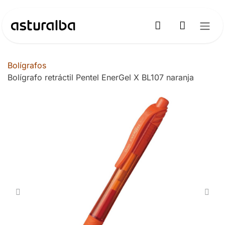
Ir al contenido
Bolígrafos
Bolígrafo retráctil Pentel EnerGel X BL107 naranja