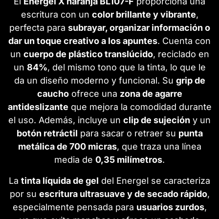
El
Energel X naranja BL107-F
proporciona una
escritura con un
color brillante y vibrante
,
perfecta para
subrayar, organizar información o
dar un toque creativo a los apuntes
. Cuenta con
un
cuerpo de plástico translúcido
, reciclado en
un
84%
, del mismo tono que la tinta, lo que le
da un diseño moderno y funcional. Su
grip de
caucho
ofrece una
zona de agarre
antideslizante
que mejora la comodidad durante
el uso. Además, incluye un
clip de sujeción
y un
botón retráctil
para sacar o retraer su
punta
metálica de 700 micras
, que traza una línea
media de
0,35 milímetros
.
La
tinta líquida de gel
del Energel se caracteriza
por su
escritura ultrasuave y de secado rápido
,
especialmente pensada para
usuarios zurdos
,