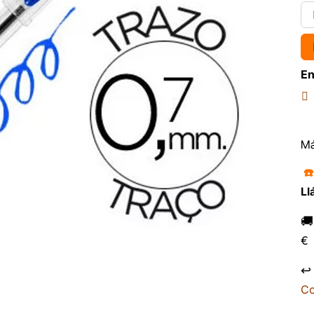
En
Má
☎
Ll

€
↩
Co