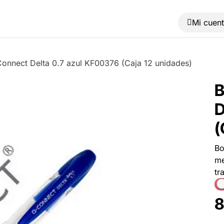
Muebles
Máquinas
Material de oficina
Blog
Connect Delta 0.7 azul KF00376 (Caja 12 unidades)
B
D
(
Bo
me
tr
8