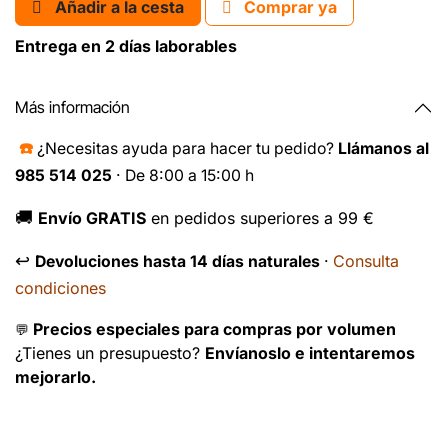
Añadir a la cesta
Comprar ya
Entrega en 2 días laborables
Más información
☎️
¿Necesitas ayuda para hacer tu pedido?
Llámanos al
985 514 025
· De 8:00 a 15:00 h
🚚
Envío GRATIS
en pedidos superiores a 99 €
↩️
Consulta
Devoluciones hasta 14 días naturales
·
condiciones
Precios especiales para compras por volumen
💬
¿Tienes un presupuesto?
Envíanoslo e intentaremos
mejorarlo.