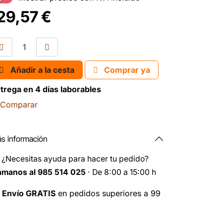
29,57
€
Añadir a la cesta
Comprar ya
trega en 4 días laborables
Comparar
s información
️
¿Necesitas ayuda para hacer tu pedido?
ámanos al 985 514 025
· De 8:00 a 15:00 h

Envío GRATIS
en pedidos superiores a 99