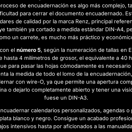
l proceso de encuadernación es algo más complejo, t
ficultad para cerrar el documento encuadernado. Es
ndares de calidad por la marca Renz, principal refer
uye también ya cortado a medida estándar DIN-A4, pe
omo un carrete, es mucho más práctico y económic
 con el
número 5
, según la numeración de tallas en 
asta 4 milímetros de grosor, el equivalente a 40 h
que para pasar las hojas cómodamente es necesario 
nta la medida de todo el lomo de la encuadernación,
ernar con wire-O, ya que permite una apertura comp
na o dejarlo completamente abierto y tener una vis
fuese un DIN-A3.
 encuadernar calendarios personalizados, agendas o 
, plata blanco y negro. Consigue un acabado profesio
ajos intensivos hasta por aficionados a las manualid