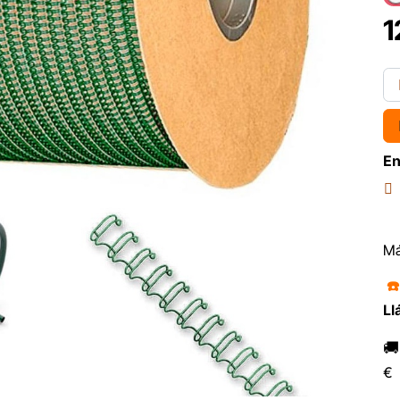
1
En
Má
☎
Ll

€