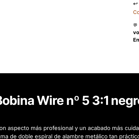
↩
Co
💬
v
En
Bobina Wire nº 5 3:1 negr
on aspecto más profesional y un acabado más cuidad
tema de doble espiral de alambre metálico tan prácti