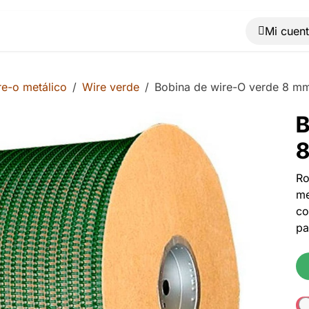
Muebles
Máquinas
Material de oficina
Blog
re-o metálico
Wire verde
Bobina de wire-O verde 8 mm
B
8
Ro
me
co
pa