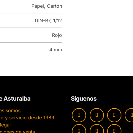
Papel
,
Cartón
DIN-B7
,
1/12
Rojo
4 mm
e Asturalba
Síguenos
es somos
ad y servicio desde 1989
legal
ciones de venta