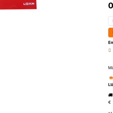
0
En
Má
☎
Ll

€
↩