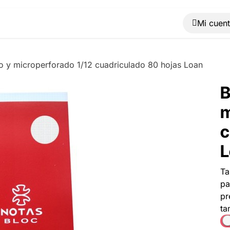
Muebles
Máquinas
Material de oficina
Blog
o y microperforado 1/12 cuadriculado 80 hojas Loan
B
m
c
L
Ta
pa
pr
ta