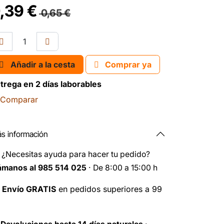
,39
€
0,65
€
Añadir a la cesta
Comprar ya
trega en 2 días laborables
Comparar
s información
️
¿Necesitas ayuda para hacer tu pedido?
ámanos al 985 514 025
· De 8:00 a 15:00 h

Envío GRATIS
en pedidos superiores a 99
️