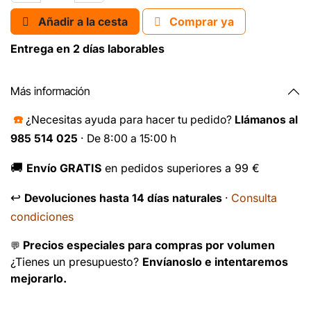
Añadir a la cesta
Comprar ya
Entrega en 2 días laborables
Más información
☎️
¿Necesitas ayuda para hacer tu pedido?
Llámanos al
985 514 025
· De 8:00 a 15:00 h
🚚
Envío GRATIS
en pedidos superiores a 99 €
↩️
Consulta
Devoluciones hasta 14 días naturales
·
condiciones
Precios especiales para compras por volumen
💬
¿Tienes un presupuesto?
Envíanoslo e intentaremos
mejorarlo.