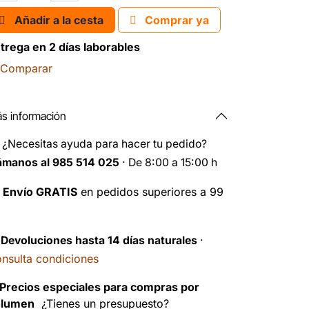
Añadir a la cesta
Comprar ya
trega en 2 días laborables
Comparar
s información
️
¿Necesitas ayuda para hacer tu pedido?
ámanos al 985 514 025
· De 8:00 a 15:00 h

Envío GRATIS
en pedidos superiores a 99
️
Devoluciones hasta 14 días naturales
·
nsulta condiciones
Precios especiales para compras por
olumen
¿Tienes un presupuesto?