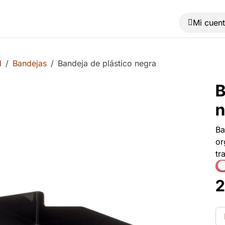
Muebles
Máquinas
Material de oficina
Blog
l
Bandejas
Bandeja de plástico negra
B
n
Ba
or
tr
2