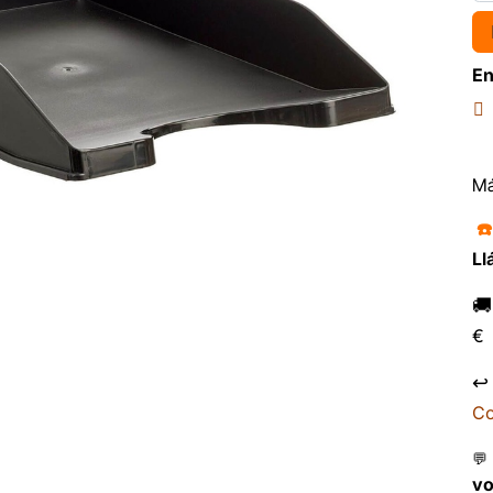
En
Má
☎
Ll

€
↩
Co
💬
v