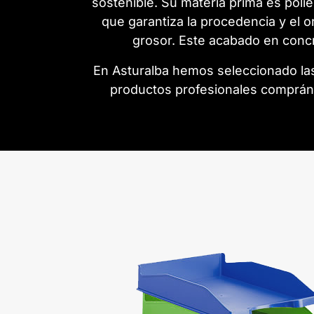
sostenible. Su materia prima es poli
que garantiza la procedencia y el 
grosor.
Este acabado en concr
En Asturalba hemos seleccionado la
productos profesionales compránd