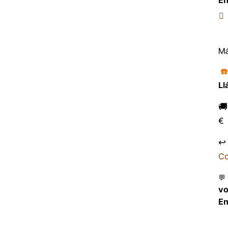
En
Má
☎
Ll

€
↩
Co
💬
v
En