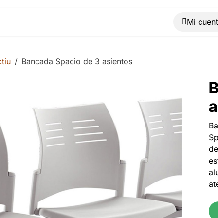
Muebles
Máquinas
Material de oficina
Blog
tiu
Bancada Spacio de 3 asientos
B
a
Ba
Sp
de
es
al
at