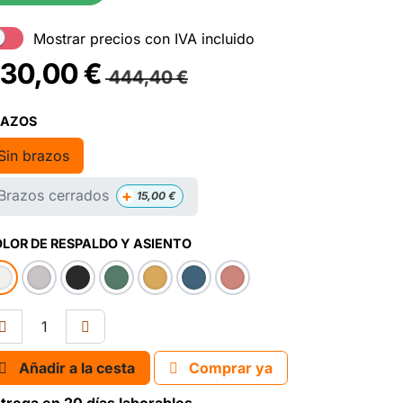
Mostrar precios con IVA incluido
30,00
€
444,40
€
RAZOS
Sin brazos
+
Brazos cerrados
15,00
€
LOR DE RESPALDO Y ASIENTO
Añadir a la cesta
Comprar ya