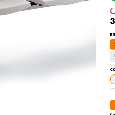
3
B
CO