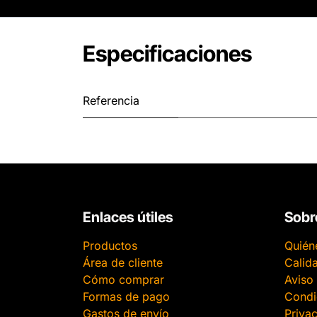
Especificaciones
Referencia
Enlaces útiles
Sobr
Productos
Quién
Área de cliente
Calid
Cómo comprar
Aviso 
Formas de pago
Condi
Gastos de envío
Priva