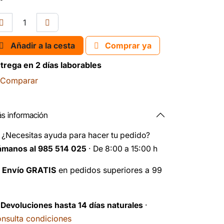
Añadir a la cesta
Comprar ya
trega en 2 días laborables
Comparar
s información
️
¿Necesitas ayuda para hacer tu pedido?
ámanos al 985 514 025
· De 8:00 a 15:00 h

Envío GRATIS
en pedidos superiores a 99
️
Devoluciones hasta 14 días naturales
·
nsulta condiciones