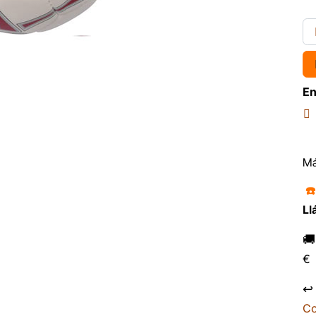
En
Má
☎
Ll

€
↩
Co