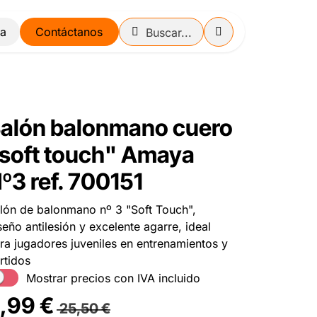
Contáctanos
alón balonmano cuero
soft touch" Amaya
º3 ref. 700151
lón de balonmano nº 3 "Soft Touch",
seño antilesión y excelente agarre, ideal
ra jugadores juveniles en entrenamientos y
rtidos
Mostrar precios con IVA incluido
,99
€
25,50
€