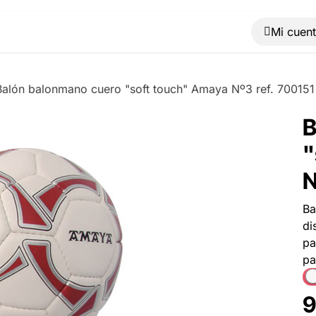
Muebles
Máquinas
Material de oficina
Blog
Balón balonmano cuero "soft touch" Amaya Nº3 ref. 700151
B
"
N
Ba
di
pa
pa
9