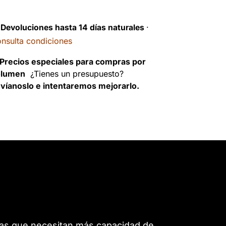
️
Devoluciones hasta 14 días naturales
·
nsulta condiciones
Precios especiales para compras por
olumen
¿Tienes un presupuesto?
víanoslo e intentaremos mejorarlo.
nas que necesitan más capacidad de