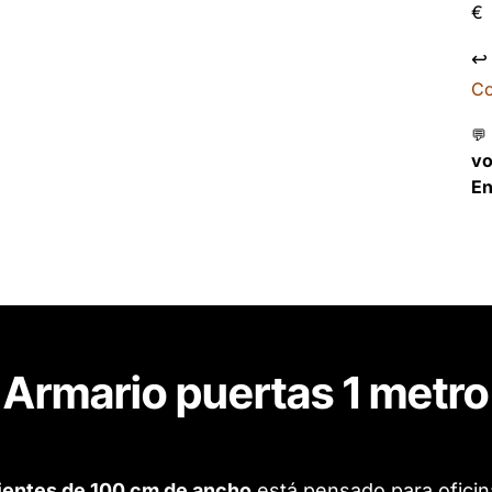
€
↩
Co
💬
v
En
Armario puertas 1 metro
ientes de 100 cm de ancho
está pensado para ofici