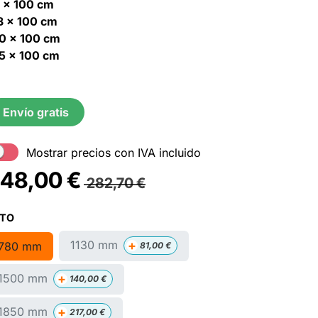
 x 100 cm
3 x 100 cm
0 x 100 cm
5 x 100 cm
Envío gratis
Mostrar precios con IVA incluido
48,00
€
282,70
€
LTO
+
1130 mm
780 mm
81,00
€
+
1500 mm
140,00
€
+
1850 mm
217,00
€