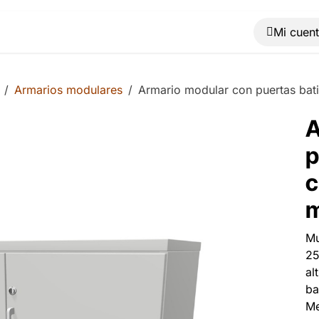
Muebles
Máquinas
Material de oficina
Blog
Armarios modulares
Armario modular con puertas bat
A
p
c
m
Mu
25
al
ba
Me