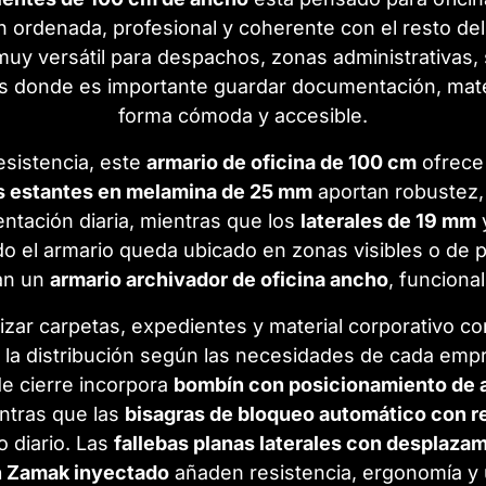
 ordenada, profesional y coherente con el resto del
muy versátil para despachos, zonas administrativas, 
s donde es importante guardar documentación, mater
forma cómoda y accesible.
sistencia, este
armario de oficina de 100 cm
ofrece 
os estantes en melamina de 25 mm
aportan robustez,
ntación diaria, mientras que los
laterales de 19 mm
o el armario queda ubicado en zonas visibles o de 
an un
armario archivador de oficina ancho
, funciona
izar carpetas, expedientes y material corporativo co
 la distribución según las necesidades de cada em
de cierre incorpora
bombín con posicionamiento de a
ntras que las
bisagras de bloqueo automático con r
o diario. Las
fallebas planas laterales con desplazam
n Zamak inyectado
añaden resistencia, ergonomía y 