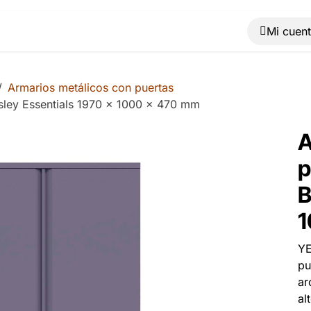
Muebles
Máquinas
Material de oficina
Blog
Armarios metálicos con puertas
isley Essentials 1970 x 1000 x 470 mm
A
p
B
1
YE
pu
ar
al