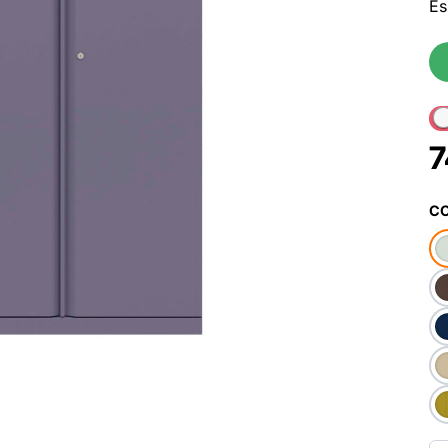
Es
7
CO