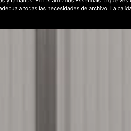
os y tamaños. En los armarios Essentials lo que ves 
adecua a todas las necesidades de archivo. La calid