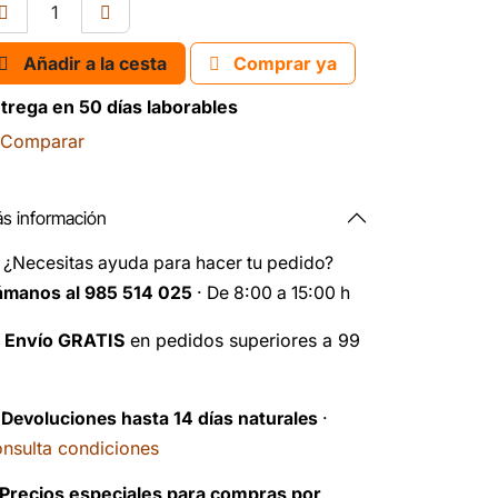
Añadir a la cesta
Comprar ya
trega en 50 días laborables
Comparar
s información
️
¿Necesitas ayuda para hacer tu pedido?
ámanos al 985 514 025
· De 8:00 a 15:00 h

Envío GRATIS
en pedidos superiores a 99
️
Devoluciones hasta 14 días naturales
·
nsulta condiciones
Precios especiales para compras por