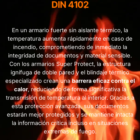
DIN 4102
En un armario fuerte sin aislante térmico, la
temperatura aumenta rápidamente en caso de
incendio, comprometiendo de inmediato la
integridad de documentos y material sensible.
Con los armarios Super Protect, la estructura
ignífuga de doble pared y el blindaje térmico
especializado crean una
barrera eficaz contra el
calor
, reduciendo de forma significativa la
transmisión de temperatura al interior. Gracias a
esta protección avanzada, sus documentos
estarán mejor protegidos y se mantiene intacta
la información crítica incluso en situaciones
extremas de fuego.