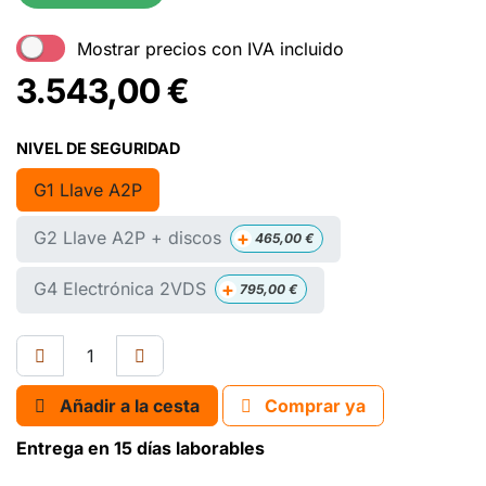
Mostrar precios con IVA incluido
3.543,00
€
NIVEL DE SEGURIDAD
G1 Llave A2P
+
G2 Llave A2P + discos
465,00
€
+
G4 Electrónica 2VDS
795,00
€
Añadir a la cesta
Comprar ya
Entrega en 15 días laborables