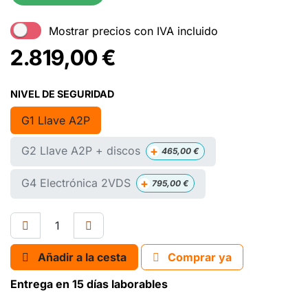
Mostrar precios con IVA incluido
2.819,00
€
NIVEL DE SEGURIDAD
G1 Llave A2P
+
G2 Llave A2P + discos
465,00
€
+
G4 Electrónica 2VDS
795,00
€
Añadir a la cesta
Comprar ya
Entrega en 15 días laborables