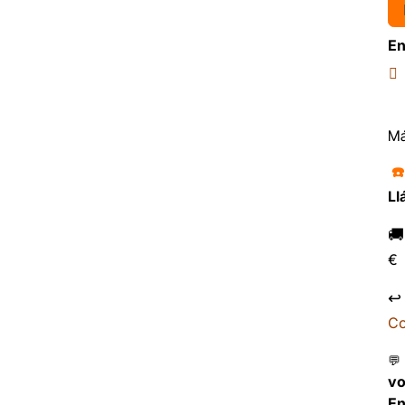
En
Má
☎
Ll

€
↩
Co
💬
v
En