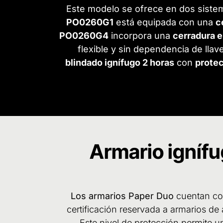
Este modelo se ofrece en dos sistem
PO0260G1
está equipada con una
c
PO0260G4
incorpora una
cerradura e
flexible y sin dependencia de lla
blindado ignífugo 2 horas
con
protec
Armario igníf
Los armarios Paper Duo
cuentan c
certificación reservada a armarios de
Este nivel de protección permite 