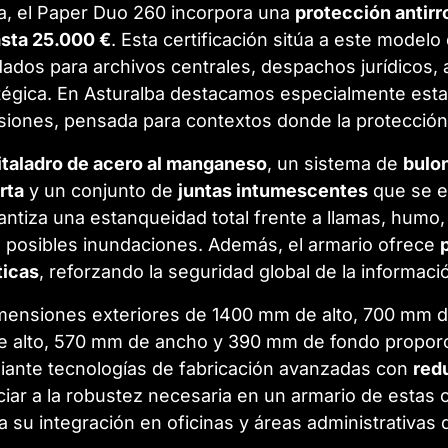
ga, el Paper Duo 260 incorpora una
protección antirr
asta 25.000 €
. Esta certificación sitúa a este modelo
ados para archivos centrales, despachos jurídicos,
égica. En Asturalba destacamos especialmente esta 
rusiones, pensada para contextos donde la protecci
titaladro de acero al manganeso
, un sistema de
bulon
rta
y un conjunto de
juntas intumescentes
que se e
antiza una estanqueidad total frente a llamas, humo
e posibles inundaciones. Además, el armario ofrece
icas
, reforzando la seguridad global de la informac
mensiones exteriores de 1400 mm de alto, 700 mm 
de alto, 570 mm de ancho y 390 mm de fondo proporc
iante tecnologías de fabricación avanzadas con
red
nciar a la robustez necesaria en un armario de estas 
ta su integración en oficinas y áreas administrativas d