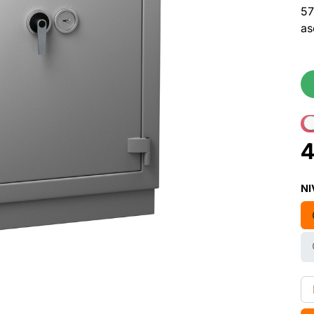
57
as
4
NI