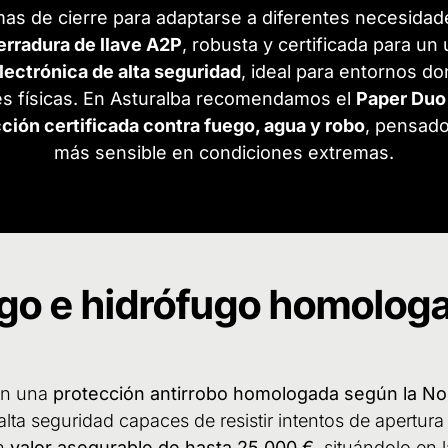
as de cierre para adaptarse a diferentes necesidad
erradura de llave A2P
, robusta y certificada para un 
lectrónica de alta seguridad
, ideal para entornos d
ves físicas. En Asturalba recomendamos el
Paper Duo
ción certificada contra fuego, agua y robo
, pensado
más sensible en condiciones extremas.
ugo e hidrófugo homologa
on una
protección antirrobo homologada según la No
 alta seguridad capaces de resistir intentos de apertu
un
valor asegurable de hasta 25.000 €
, situándolo en 