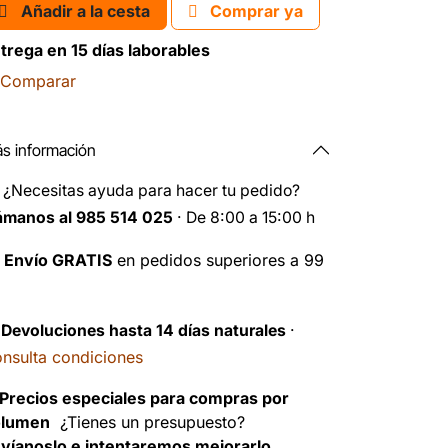
Añadir a la cesta
Comprar ya
trega en 15 días laborables
Comparar
s información
️
¿Necesitas ayuda para hacer tu pedido?
ámanos al 985 514 025
· De 8:00 a 15:00 h

Envío GRATIS
en pedidos superiores a 99
️
Devoluciones hasta 14 días naturales
·
nsulta condiciones
Precios especiales para compras por
olumen
¿Tienes un presupuesto?
víanoslo e intentaremos mejorarlo.