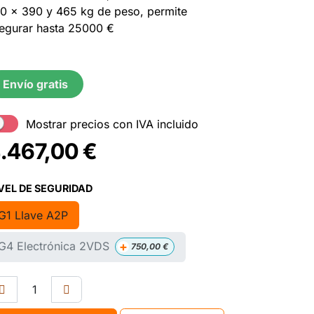
0 x 390 y 465 kg de peso, permite
egurar hasta 25000 €
Envío gratis
Mostrar precios con IVA incluido
.467,00
€
VEL DE SEGURIDAD
G1 Llave A2P
+
G4 Electrónica 2VDS
750,00
€