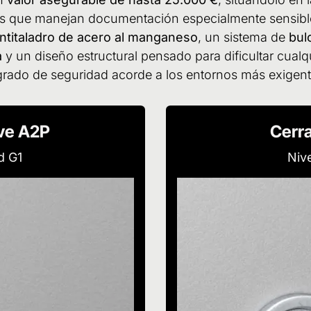
 que manejan documentación especialmente sensibl
antitaladro de acero al manganeso
, un sistema de
bul
a
y un diseño estructural pensado para dificultar cualqu
grado de seguridad acorde a los entornos más exigen
ave A2P
Cerra
d G1
Niv