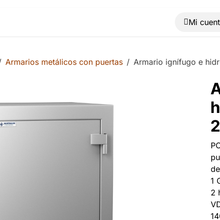
Muebles
Máquinas
Material de oficina
Blog
Armarios metálicos con puertas
Armario ignífugo e hid
A
h
2
PO
pu
de
1 
2 
VD
14