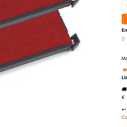
En
Má
☎
Ll

€
↩
Co