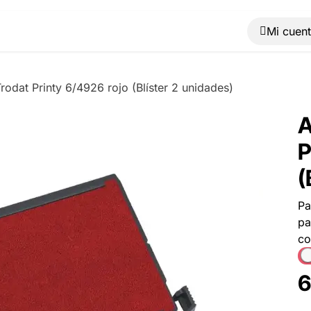
Muebles
Máquinas
Material de oficina
Blog
rodat Printy 6/4926 rojo (Blíster 2 unidades)
A
P
(
Pa
pa
co
6