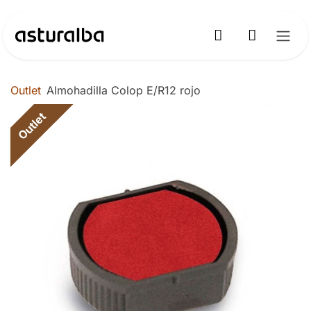
Ir al contenido
Outlet
Almohadilla Colop E/R12 rojo
Outlet