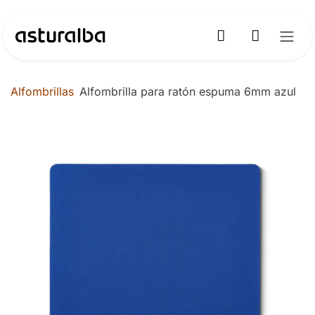
Ir al contenido
Alfombrillas
Alfombrilla para ratón espuma 6mm azul