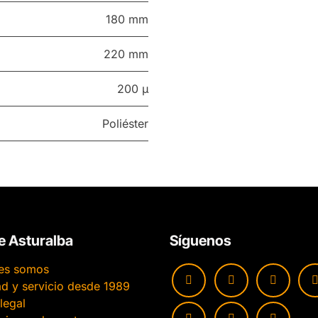
180 mm
220 mm
200 µ
Poliéster
e Asturalba
Síguenos
es somos
ad y servicio desde 1989
legal