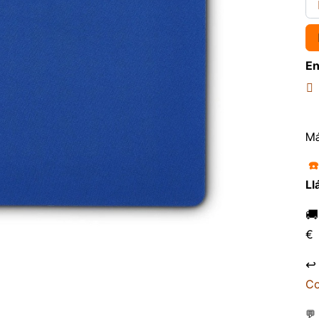
En
Má
☎
Ll

€
↩
Co
💬