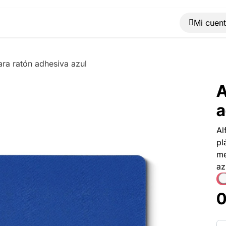
Muebles
Máquinas
Material de oficina
Blog
ara ratón adhesiva azul
A
a
Al
pl
me
az
0