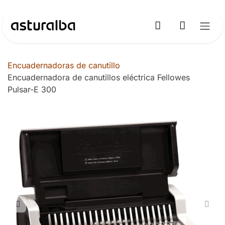
Ir al contenido
Encuadernadoras de canutillo
Encuadernadora de canutillos eléctrica Fellowes
Pulsar-E 300