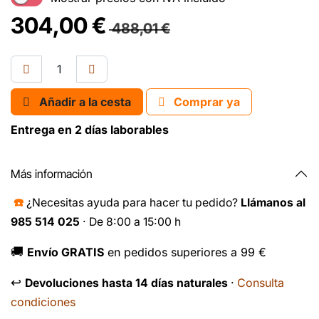
304,00
€
488,01
€
Añadir a la cesta
Comprar ya
Entrega en 2 días laborables
Más información
☎️
¿Necesitas ayuda para hacer tu pedido?
Llámanos al
985 514 025
· De 8:00 a 15:00 h
🚚
Envío GRATIS
en pedidos superiores a 99 €
↩️
Consulta
Devoluciones hasta 14 días naturales
·
condiciones