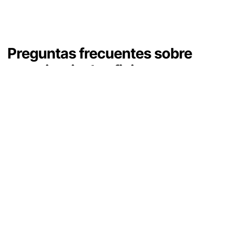
Preguntas frecuentes sobre
maquinaria de oficina
En Asturalba resolvemos cada semana dudas
parecidas sobre destructoras, encuadernadoras
y plastificadoras. Respondemos las que más se
repiten, con la misma experiencia que aplicamos
al asesorarte directamente.
¿Cuánto tarda en llegar una destructora,
encuadernadora o plastificadora?