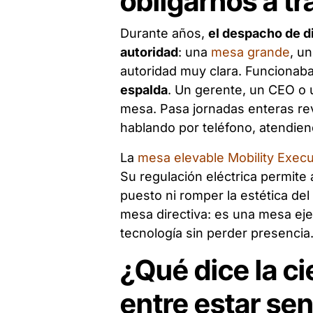
obligarnos a t
Durante años,
el despacho de d
autoridad
: una
mesa grande
, u
autoridad muy clara. Funcionab
espalda
. Un gerente, un CEO o
mesa. Pasa jornadas enteras r
hablando por teléfono, atendiend
La
mesa elevable Mobility Execu
Su regulación eléctrica permite 
puesto ni romper la estética d
mesa directiva: es una mesa ej
tecnología sin perder presencia
¿Qué dice la ci
entre estar sen