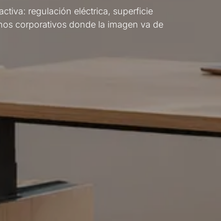
tiva: regulación eléctrica, superficie
hos corporativos donde la imagen va de