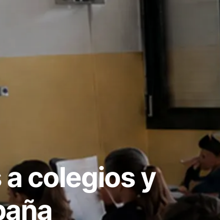
a colegios y
paña