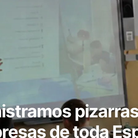
stramos pizarras 
resas de toda Es